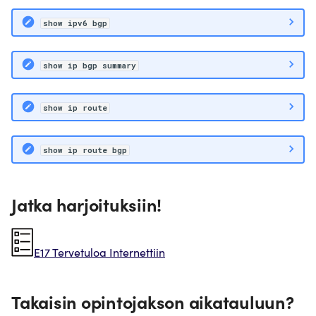
show ipv6 bgp
show ip bgp summary
show ip route
show ip route bgp
Jatka harjoituksiin!
E17 Tervetuloa Internettiin
Takaisin opintojakson aikatauluun?