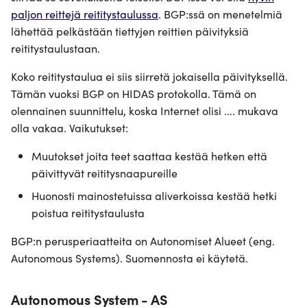
paljon reittejä reititystaulussa
. BGP:ssä on menetelmiä
lähettää pelkästään tiettyjen reittien päivityksiä
reititystaulustaan.
Koko reititystaulua ei siis siirretä jokaisella päivityksellä.
Tämän vuoksi BGP on HIDAS protokolla. Tämä on
olennainen suunnittelu, koska Internet olisi .... mukava
olla vakaa. Vaikutukset:
Muutokset joita teet saattaa kestää hetken että
päivittyvät reititysnaapureille
Huonosti mainostetuissa aliverkoissa kestää hetki
poistua reititystaulusta
BGP:n perusperiaatteita on Autonomiset Alueet (eng.
Autonomous Systems). Suomennosta ei käytetä.
Autonomous System - AS