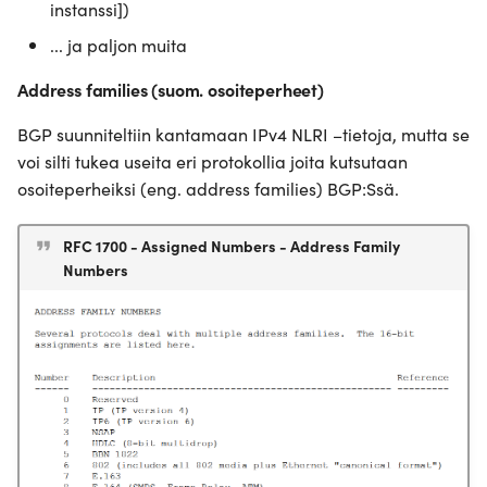
instanssi])
... ja paljon muita
Address families (suom. osoiteperheet)
BGP suunniteltiin kantamaan IPv4 NLRI –tietoja, mutta se
voi silti tukea useita eri protokollia joita kutsutaan
osoiteperheiksi (eng. address families) BGP:Ssä.
RFC 1700 - Assigned Numbers - Address Family
Numbers