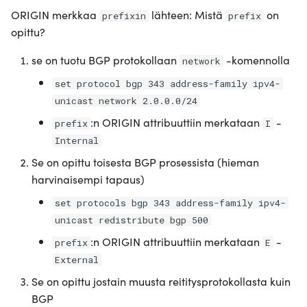
ORIGIN merkkaa
lähteen: Mistä
on
prefixin
prefix
opittu?
se on tuotu BGP protokollaan
-komennolla
network
set protocol bgp 343 address-family ipv4-
unicast network 2.0.0.0/24
:n ORIGIN attribuuttiin merkataan
-
prefix
I
Internal
Se on opittu toisesta BGP prosessista (hieman
harvinaisempi tapaus)
set protocols bgp 343 address-family ipv4-
unicast redistribute bgp 500
:n ORIGIN attribuuttiin merkataan
-
prefix
E
External
Se on opittu jostain muusta reititysprotokollasta kuin
BGP