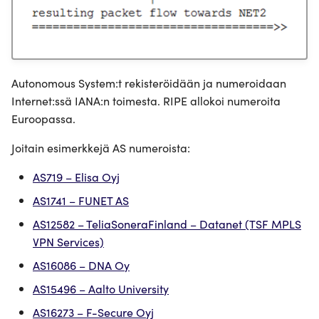
Autonomous System:t rekisteröidään ja numeroidaan
Internet:ssä IANA:n toimesta. RIPE allokoi numeroita
Euroopassa.
Joitain esimerkkejä AS numeroista:
AS719 – Elisa Oyj
AS1741 – FUNET AS
AS12582 – TeliaSoneraFinland – Datanet (TSF MPLS
VPN Services)
AS16086 – DNA Oy
AS15496 – Aalto University
AS16273 – F-Secure Oyj