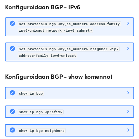
Konfiguroidaan BGP - IPv6
set protocols bgp <my_as_number> address-family
ipv6-unicast network <ipv6 subnet>
set protocols bgp <my_as_number> neighbor <ip>
address-family ipv6-unicast
Konfiguroidaan BGP - show komennot
show ip bgp
show ip bgp <prefix>
show ip bgp neighbors