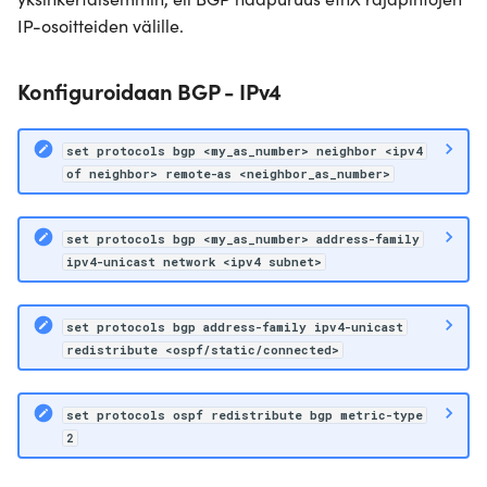
IP-osoitteiden välille.
Konfiguroidaan BGP - IPv4
set protocols bgp <my_as_number> neighbor <ipv4
of neighbor> remote-as <neighbor_as_number>
set protocols bgp <my_as_number> address-family
ipv4-unicast network <ipv4 subnet>
set protocols bgp address-family ipv4-unicast
redistribute <ospf/static/connected>
set protocols ospf redistribute bgp metric-type
2