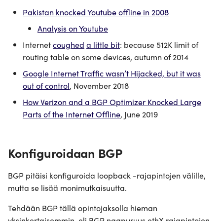
Pakistan knocked Youtube offline in 2008
Analysis on Youtube
Internet
coughed
a little bit
: because 512K limit of
routing table on some devices, autumn of 2014
Google Internet Traffic wasn’t Hijacked, but it was
out of control
, November 2018
How Verizon and a BGP Optimizer Knocked Large
Parts of the Internet Offline
, June 2019
Konfiguroidaan BGP
BGP pitäisi konfiguroida loopback -rajapintojen välille,
mutta se lisää monimutkaisuutta.
Tehdään BGP tällä opintojaksolla hieman
yksinkertaisemmin, eli BGP naapuruus ethX rajapintojen