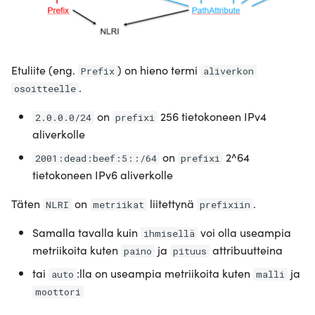
Etuliite (eng.
) on hieno termi
Prefix
aliverkon
.
osoitteelle
on
256 tietokoneen IPv4
2.0.0.0/24
prefixi
aliverkolle
on
2^64
2001:dead:beef:5::/64
prefixi
tietokoneen IPv6 aliverkolle
Täten
on
liitettynä
.
NLRI
metriikat
prefixiin
Samalla tavalla kuin
voi olla useampia
ihmisellä
metriikoita kuten
ja
attribuutteina
paino
pituus
tai
:lla on useampia metriikoita kuten
ja
auto
malli
moottori