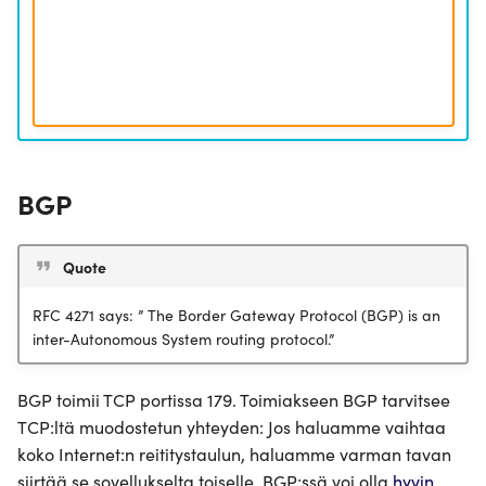
Luodaan langatonta
IPv6 osoitteet
yhteydellisyyttä
Border Gateway Protocol
Konfiguroi DNS
toiminnallisutta
Koe
Tehdään verkosta Dual-
BGP
Stack
Tervetuloa Internettiin
Quote
Opintojaksopalaute
RFC 4271 says: ” The Border Gateway Protocol (BGP) is an
inter-Autonomous System routing protocol.”
BGP toimii TCP portissa 179. Toimiakseen BGP tarvitsee
TCP:ltä muodostetun yhteyden: Jos haluamme vaihtaa
koko Internet:n reititystaulun, haluamme varman tavan
siirtää se sovellukselta toiselle. BGP:ssä voi olla
hyvin