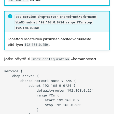
192.168.0.2
set service dhcp-server shared-network-name
VLAN5 subnet 192.168.0.0/24 range PCs stop
192.168.0.250
Lopettaa osoitteiden jakamisen osoiteavaruudesta
päättyen
.
192.168.0.250
Jotka näyttäisi
-komennossa
show configuration
service {

    dhcp-server {

        shared-network-name VLAN5 {

            subnet 192.168.0.0/24 {

                default-router 192.168.0.254

                range PCs {

                    start 192.168.0.2

                    stop 192.168.0.250

                }
