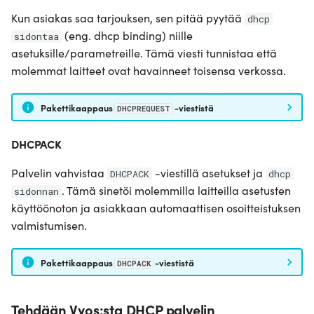
Kun asiakas saa tarjouksen, sen pitää pyytää
dhcp
(eng. dhcp binding) niille
sidontaa
asetuksille/parametreille. Tämä viesti tunnistaa että
molemmat laitteet ovat havainneet toisensa verkossa.
Pakettikaappaus
-viestistä
DHCPREQUEST
DHCPACK
Palvelin vahvistaa
-viestillä asetukset ja
DHCPACK
dhcp
. Tämä sinetöi molemmilla laitteilla asetusten
sidonnan
käyttöönoton ja asiakkaan automaattisen osoitteistuksen
valmistumisen.
Pakettikaappaus
-viestistä
DHCPACK
Tehdään Vyos:sta DHCP palvelin