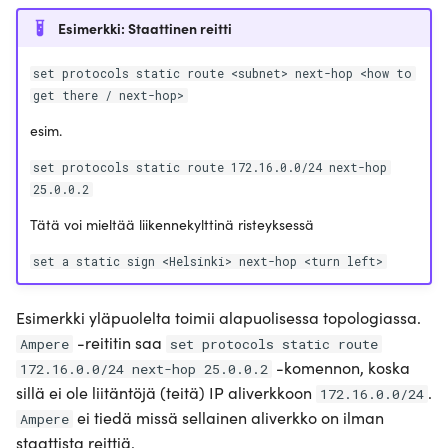
Esimerkki: Staattinen reitti
set protocols static route <subnet> next-hop <how to
get there / next-hop>
esim.
set protocols static route 172.16.0.0/24 next-hop
25.0.0.2
Tätä voi mieltää liikennekylttinä risteyksessä
set a static sign <Helsinki> next-hop <turn left>
Esimerkki yläpuolelta toimii alapuolisessa topologiassa.
-reititin saa
Ampere
set protocols static route
-komennon, koska
172.16.0.0/24 next-hop 25.0.0.2
sillä ei ole liitäntöjä (teitä) IP aliverkkoon
.
172.16.0.0/24
ei tiedä missä sellainen aliverkko on ilman
Ampere
staattista reittiä.