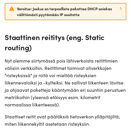
Varoitus: Joskus on tarpeellista
pakottaa
DHCP asiakas
välittömästi
pyytämään IP osoitetta
Staattinen reititys (eng. Static
routing)
Nyt olemme siirtymässä pois lähiverkoista reitittimien
välisiin verkkoihin. Reitittimet toimivat aliverkkojen
"risteyksissä" ja niitä voi mieltää risteyksien
liikennevaloiksi ja -kylteiksi. Ne sallivat liikenteen lävitse
ja ohjaavat paketteja kääntymään eri suuntiin perustuen
metriikoihin (yleensä etäisyys esim. kilometrit
normaalissa liikenteessä).
Staattiset reitit ovat päätöksiä tietoverkon ylläpitäjiltä;
miten liikennekyltit asetetaan risteyksiin.