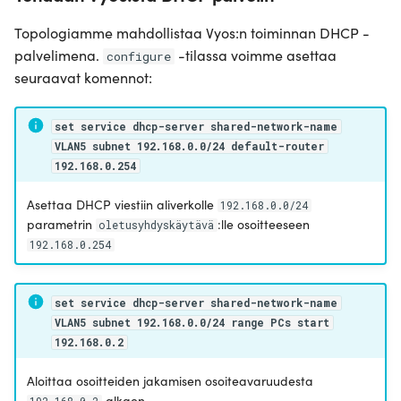
Topologiamme mahdollistaa Vyos:n toiminnan DHCP -
palvelimena.
-tilassa voimme asettaa
configure
seuraavat komennot:
set service dhcp-server shared-network-name
VLAN5 subnet 192.168.0.0/24 default-router
192.168.0.254
Asettaa DHCP viestiin aliverkolle
192.168.0.0/24
parametrin
:lle osoitteeseen
oletusyhdyskäytävä
192.168.0.254
set service dhcp-server shared-network-name
VLAN5 subnet 192.168.0.0/24 range PCs start
192.168.0.2
Aloittaa osoitteiden jakamisen osoiteavaruudesta
alkaen.