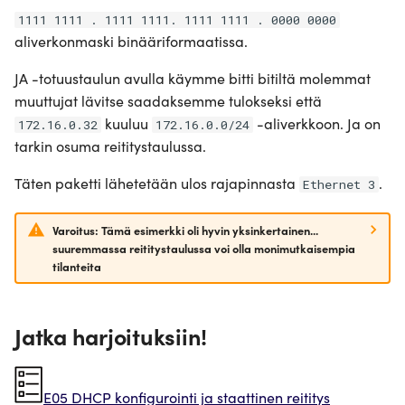
1111 1111 . 1111 1111. 1111 1111 . 0000 0000
aliverkonmaski binääriformaatissa.
JA -totuustaulun avulla käymme bitti bitiltä molemmat
muuttujat lävitse saadaksemme tulokseksi että
kuuluu
-aliverkkoon. Ja on
172.16.0.32
172.16.0.0/24
tarkin osuma reititystaulussa.
Täten paketti lähetetään ulos rajapinnasta
.
Ethernet 3
Varoitus: Tämä esimerkki oli hyvin yksinkertainen...
suuremmassa reititystaulussa voi olla monimutkaisempia
tilanteita
Jatka harjoituksiin!
E05 DHCP konfigurointi ja staattinen reititys