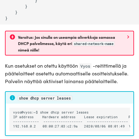
            }

        }

    }

Varoitus: Jos sinulla on useampia aliverkkoja samassa
DHCP palvelimessa, käytä eri
shared-network-name
nimeä niille!
Kun asetukset on otettu käyttöön
-reitittimellä ja
Vyos
päätelaitteet asetettu automaattiselle osoitteistukselle.
Palvelin näyttää aktiiviset lainansa päätelaitteille.
show dhcp server leases
vyos@vyos:~$ show dhcp server leases

IP address    Hardware address    Lease expiration     Pool 
------------  ------------------  -------------------  ---