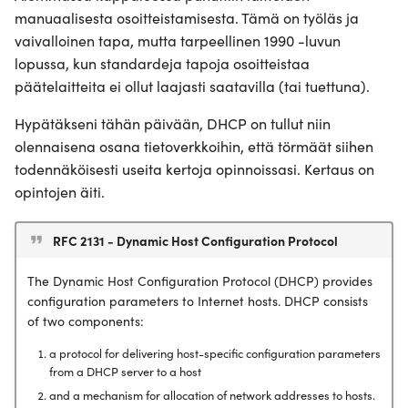
manuaalisesta osoitteistamisesta. Tämä on työläs ja
Luodaan langatonta
IPv6 osoitteet
vaivalloinen tapa, mutta tarpeellinen 1990 -luvun
yhteydellisyyttä
lopussa, kun standardeja tapoja osoitteistaa
Border Gateway Protocol
päätelaitteita ei ollut laajasti saatavilla (tai tuettuna).
Konfiguroi DNS
toiminnallisutta
Hypätäkseni tähän päivään, DHCP on tullut niin
Koe
olennaisena osana tietoverkkoihin, että törmäät siihen
Tehdään verkosta Dual-
todennäköisesti useita kertoja opinnoissasi. Kertaus on
Stack
opintojen äiti.
Tervetuloa Internettiin
RFC 2131 - Dynamic Host Configuration Protocol
Opintojaksopalaute
The Dynamic Host Configuration Protocol (DHCP) provides
configuration parameters to Internet hosts. DHCP consists
of two components:
a protocol for delivering host-specific configuration parameters
from a DHCP server to a host
and a mechanism for allocation of network addresses to hosts.