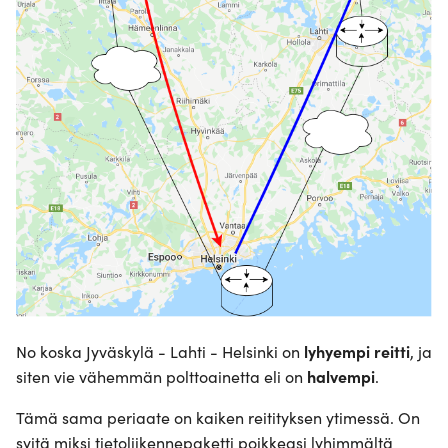
No koska Jyväskylä - Lahti - Helsinki on
lyhyempi reitti
, ja
siten vie vähemmän polttoainetta eli on
halvempi
.
Tämä sama periaate on kaiken reitityksen ytimessä. On
syitä miksi tietoliikennepaketti poikkeasi lyhimmältä