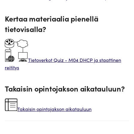
Kertaa materiaalia pienellä
tietovisalla?
Tietoverkot Quiz - M04 DHCP ja staattinen
reititys
Takaisin opintojakson aikatauluun?
Takaisin opintojakson aikatauluun