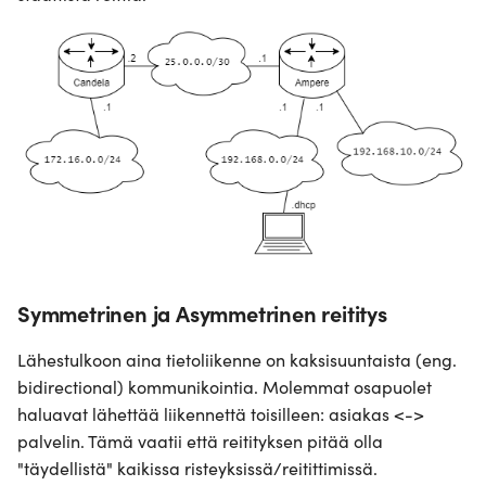
Symmetrinen ja Asymmetrinen reititys
Lähestulkoon aina tietoliikenne on kaksisuuntaista (eng.
bidirectional) kommunikointia. Molemmat osapuolet
haluavat lähettää liikennettä toisilleen: asiakas <->
palvelin. Tämä vaatii että reitityksen pitää olla
"täydellistä" kaikissa risteyksissä/reitittimissä.