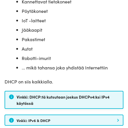
Kannettavat tietokoneet
Pöytäkoneet
IoT -laitteet
Jääkaapit
Pakastimet
Autot
Robotti-imurit
... mikä tahansa joka yhdistää Internettiin
DHCP on siis kaikkialla.
Vinkki: DHCP:tä kutsutaan joskus DHCPv4:ksi IPv4
käytössä
Vinkki: IPv6 & DHCP