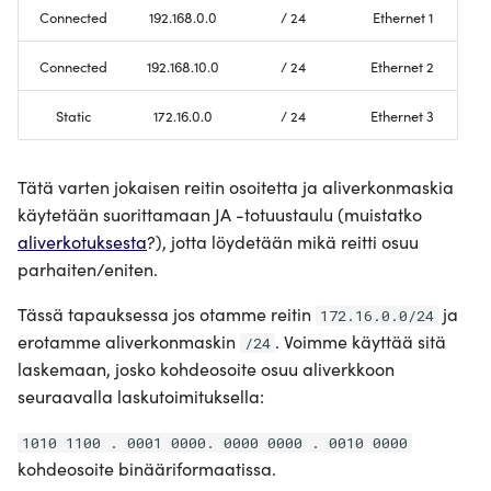
Connected
192.168.0.0
/ 24
Ethernet 1
Connected
192.168.10.0
/ 24
Ethernet 2
Static
172.16.0.0
/ 24
Ethernet 3
Tätä varten jokaisen reitin osoitetta ja aliverkonmaskia
käytetään suorittamaan JA -totuustaulu (muistatko
aliverkotuksesta
?), jotta löydetään mikä reitti osuu
parhaiten/eniten.
Tässä tapauksessa jos otamme reitin
ja
172.16.0.0/24
erotamme aliverkonmaskin
. Voimme käyttää sitä
/24
laskemaan, josko kohdeosoite osuu aliverkkoon
seuraavalla laskutoimituksella:
1010 1100 . 0001 0000. 0000 0000 . 0010 0000
kohdeosoite binääriformaatissa.