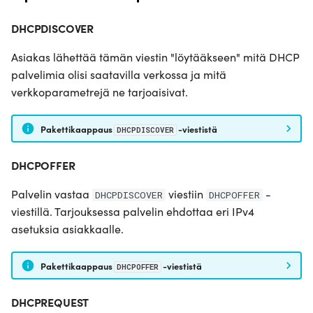
DHCPDISCOVER
Asiakas lähettää tämän viestin "löytääkseen" mitä DHCP
palvelimia olisi saatavilla verkossa ja mitä
verkkoparametrejä ne tarjoaisivat.
Pakettikaappaus
-viestistä
DHCPDISCOVER
DHCPOFFER
Palvelin vastaa
viestiin
-
DHCPDISCOVER
DHCPOFFER
viestillä. Tarjouksessa palvelin ehdottaa eri IPv4
asetuksia asiakkaalle.
Pakettikaappaus
-viestistä
DHCPOFFER
DHCPREQUEST