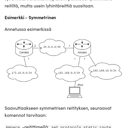
reitiltä, mutta usein lyhintäreittiä suositaan.
Esimerkki - Symmetrinen
Annetussa esimerkissä
Saavuttaakseen symmetrisen reitityksen, seuraavat
komennot tarvitaan:
-reitittimellä:
Ampere
set protocols static route