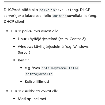
DHCP:ssä pitää olla
sovellus (eng. DHCP
palvelin
server) joka jakaa osoitteita
sovelluksille (eng.
asiakas
DHCP client).
DHCP palvelimia voivat olla
Linux käyttöjärjestelmä (esim. Centos 8)
Windows käyttöjärjestelmä (e.g. Windows
Server)
Reititin
e.g. Vyos
jota käytämme tällä
opintojaksolla
Kotireitittimesi
DHCP asiakkaita voivat olla
Matkapuhelimet