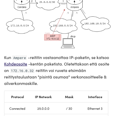
Kun
-reititin vastaanottaa IP-paketin, se katsoo
Ampere
Kohdeosoite
-kentän paketista. Oletettakoon että osoite
on
reititin voi ruveta etsimään
172.16.0.32
reititystaulustaan "pisintä osumaa" verkonosoitteelle &
aliverkonmaskille.
Protocol
IP Network
Mask
Interface
Connected
25.0.0.0
/ 30
Ethernet 3