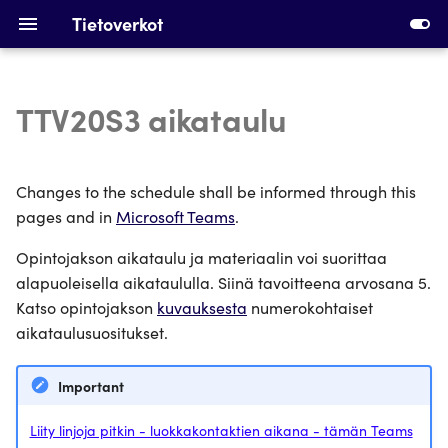
Tietoverkot
TTV20S3 aikataulu
Johdatus tietoverkkoihin
Vaaditut asennukset
Ethernet, Kytkentä and
Ensimmäisen
Changes to the schedule shall be informed through this
VLANit
virtuaalikoneen tekeminen
pages and in
Microsoft Teams
.
Opintojakson aikataulu ja materiaalin voi suorittaa
IPv4 osoitteet, aliverkot and
Ensimmäiset kytkimet
ARP
alapuoleisella aikataululla. Siinä tavoitteena arvosana 5.
Aliverkkojen laskenta
Katso opintojakson
kuvauksesta
numerokohtaiset
DHCP ja staattinen reititys
aikataulusuositukset.
Laitteiden osoitteistaminen
Laitteet ja kaapelointi
Important
DHCP konfigurointi ja
Silmukan havaitseminen,
staattinen reititys
Liity linjoja pitkin - luokkakontaktien aikana - tämän Teams