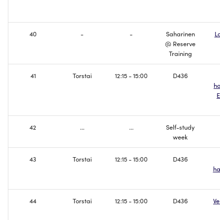
Luodaan langatonta
IPv6 osoitteet
yhteydellisyyttä
40
-
-
Saharinen
La
@ Reserve
Border Gateway Protocol
Konfiguroi DNS
Training
toiminnallisutta
Koe
41
Torstai
12:15 - 15:00
D436
Tehdään verkosta Dual-
ha
Stack
E
Tervetuloa Internettiin
42
...
...
Self-study
week
Opintojaksopalaute
43
Torstai
12:15 - 15:00
D436
ha
44
Torstai
12:15 - 15:00
D436
Ve