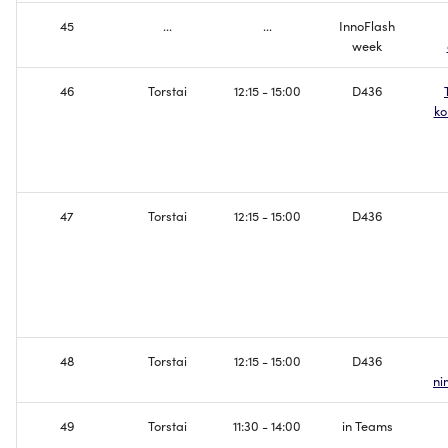
45
...
...
InnoFlash
week
46
Torstai
12:15 - 15:00
D436
ko
47
Torstai
12:15 - 15:00
D436
48
Torstai
12:15 - 15:00
D436
ni
49
Torstai
11:30 - 14:00
in Teams