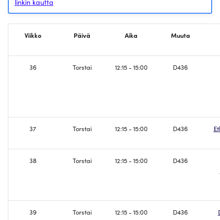
linkin kautta
osa 1 - Ethernet, Spanning-
Tree
Fyysinen osuus
Viikko
Päivä
Aika
Muuta
Silmukan havaitseminen,
Konfiguroi STP
osa 2 - IPv4, Reititys
Konfiguroi OSPF
36
Torstai
12:15 - 15:00
D436
Verkon segmentointi ja
palomuurit
Konfiguroi Palomuurit
IPv4 NAT osoitteenmuunnos
Konfiguroi NAT
37
Torstai
12:15 - 15:00
D436
Et
TCP, UDP ja verkon
Mitataan TCP ja UDP
konfiguraation hallinta (SSH,
HTTP)
Verkon konfiguraation
38
Torstai
12:15 - 15:00
D436
hallinta
Palvelimet, Päätelaitteet ja
WLANit
Konfiguroidaan Apache
resurssien jakoon
39
Torstai
12:15 - 15:00
D436
DNS nimipalvelujärjestelmä