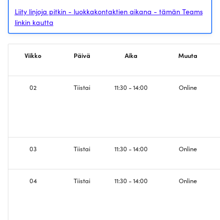
osa 1 - Ethernet, Spanning-
Liity linjoja pitkin - luokkakontaktien aikana - tämän Teams
Tree
Fyysinen osuus
linkin kautta
Silmukan havaitseminen,
Konfiguroi STP
osa 2 - IPv4, Reititys
Viikko
Päivä
Aika
Muuta
Konfiguroi OSPF
Verkon segmentointi ja
palomuurit
Konfiguroi Palomuurit
02
Tiistai
11:30 - 14:00
Online
IPv4 NAT osoitteenmuunnos
Konfiguroi NAT
TCP, UDP ja verkon
Mitataan TCP ja UDP
konfiguraation hallinta (SSH,
03
Tiistai
11:30 - 14:00
Online
HTTP)
Verkon konfiguraation
hallinta
04
Tiistai
11:30 - 14:00
Online
Palvelimet, Päätelaitteet ja
WLANit
Konfiguroidaan Apache
resurssien jakoon
DNS nimipalvelujärjestelmä