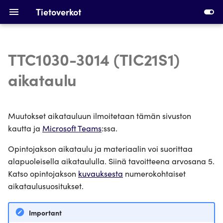
Tietoverkot
TTC1030-3014 (TIC21S1)
Johdatus tietoverkkoihin
Vaaditut asennukset
aikataulu
Ethernet, Kytkentä and
Ensimmäisen
VLANit
virtuaalikoneen tekeminen
Muutokset aikatauluun ilmoitetaan tämän sivuston
kautta ja
Microsoft Teams
:ssa.
IPv4 osoitteet, aliverkot and
Ensimmäiset kytkimet
ARP
Opintojakson aikataulu ja materiaalin voi suorittaa
Aliverkkojen laskenta
alapuoleisella aikataululla. Siinä tavoitteena arvosana 5.
DHCP ja staattinen reititys
Katso opintojakson
kuvauksesta
numerokohtaiset
Laitteiden osoitteistaminen
aikataulusuositukset.
Laitteet ja kaapelointi
DHCP konfigurointi ja
Important
Silmukan havaitseminen,
staattinen reititys