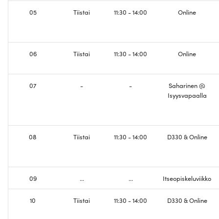
Luodaan langatonta
05
Tiistai
11:30 - 14:00
Online
IPv6 osoitteet
yhteydellisyyttä
Border Gateway Protocol
Konfiguroi DNS
06
Tiistai
11:30 - 14:00
Online
toiminnallisutta
Koe
Tehdään verkosta Dual-
07
-
-
Saharinen @
Stack
Isyysvapaalla
Tervetuloa Internettiin
08
Tiistai
11:30 - 14:00
D330 & Online
Opintojaksopalaute
09
...
...
Itseopiskeluviikko
10
Tiistai
11:30 - 14:00
D330 & Online