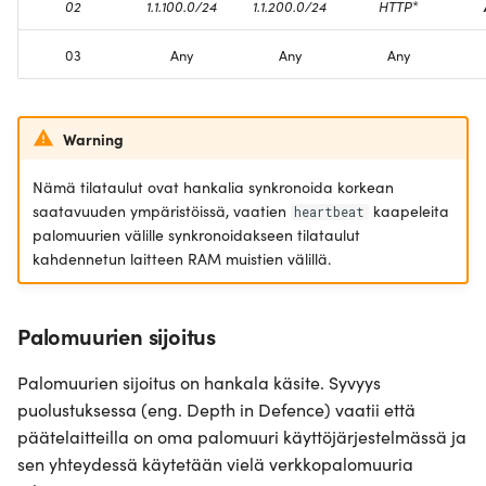
02
1.1.100.0/24
1.1.200.0/24
HTTP
*
03
Any
Any
Any
Warning
Nämä tilataulut ovat hankalia synkronoida korkean
saatavuuden ympäristöissä, vaatien
kaapeleita
heartbeat
palomuurien välille synkronoidakseen tilataulut
kahdennetun laitteen RAM muistien välillä.
Palomuurien sijoitus
Palomuurien sijoitus on hankala käsite. Syvyys
puolustuksessa (eng. Depth in Defence) vaatii että
päätelaitteilla on oma palomuuri käyttöjärjestelmässä ja
sen yhteydessä käytetään vielä verkkopalomuuria