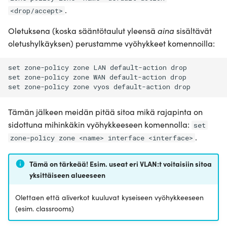
.
<drop/accept>
Oletuksena (koska sääntötaulut yleensä
aina
sisältävät
oletushylkäyksen) perustamme vyöhykkeet komennoilla:
set zone-policy zone LAN default-action drop

set zone-policy zone WAN default-action drop

Tämän jälkeen meidän pitää sitoa mikä rajapinta on
sidottuna mihinkäkin vyöhykkeeseen komennolla:
set
.
zone-policy zone <name> interface <interface>
Tämä on tärkeää! Esim. useat eri VLAN:t voitaisiin sitoa
yksittäiseen alueeseen
Olettaen että aliverkot kuuluvat kyseiseen vyöhykkeeseen
(esim. classrooms)