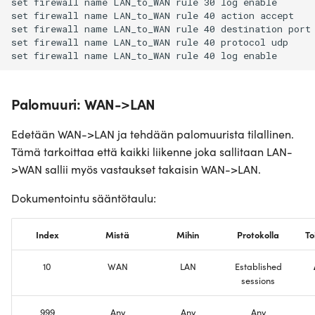
set firewall name LAN_to_WAN rule 30 log enable

set firewall name LAN_to_WAN rule 40 action accept

set firewall name LAN_to_WAN rule 40 destination port 
set firewall name LAN_to_WAN rule 40 protocol udp

Palomuuri: WAN->LAN
Edetään WAN->LAN ja tehdään palomuurista tilallinen.
Tämä tarkoittaa että kaikki liikenne joka sallitaan LAN-
>WAN sallii myös vastaukset takaisin WAN->LAN.
Dokumentointu sääntötaulu:
Index
Mistä
Mihin
Protokolla
To
10
WAN
LAN
Established
sessions
999
Any
Any
Any