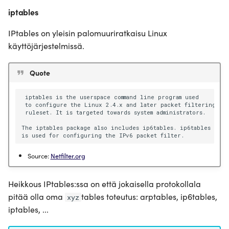
iptables
IPtables on yleisin palomuuriratkaisu Linux
käyttöjärjestelmissä.
Quote
 iptables is the userspace command line program used 

 to configure the Linux 2.4.x and later packet filtering

 ruleset. It is targeted towards system administrators.

The iptables package also includes ip6tables. ip6tables

Source:
Netfilter.org
Heikkous IPtables:ssa on että jokaisella protokollala
pitää olla oma
tables toteutus: arptables, ip6tables,
xyz
iptables, ...