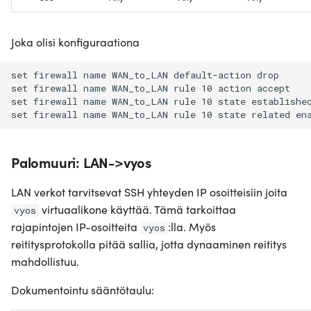
Joka olisi konfiguraationa
set firewall name WAN_to_LAN default-action drop

set firewall name WAN_to_LAN rule 10 action accept

set firewall name WAN_to_LAN rule 10 state established
Palomuuri: LAN->vyos
LAN verkot tarvitsevat SSH yhteyden IP osoitteisiin joita
virtuaalikone käyttää. Tämä tarkoittaa
vyos
rajapintojen IP-osoitteita
:lla. Myös
vyos
reititysprotokolla pitää sallia, jotta dynaaminen reititys
mahdollistuu.
Dokumentointu sääntötaulu: