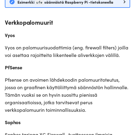
Esimerkki
säännöistä Raspberry Pi -tietokoneella
ufw
Verkkopalomuurit
Vyos
Vyos on palomuurisuodattimia (eng. firewall filters) joilla
voi asettaa rajoitteita liikenteelle aliverkkojen välillä.
PfSense
Pfsense on avoimen lähdekoodin palomuuritoteutus,
jossa on graafinen käyttöliittymä säännöstön hallinnalle.
Tämän vuoksi se on hyvin suosittu pienissä
organisaatioissa, jotka tarvitsevat perus
verkkopalomuurin toiminnallisuuksia.
Sophos
Sophos tarjoaa XG Firewall -tuotteeseen ilmaisia