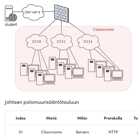
Johtaen palomuurisääntötauluun
Index
Mistä
Mihin
Protokolla
To
01
Classrooms
Servers
HTTP