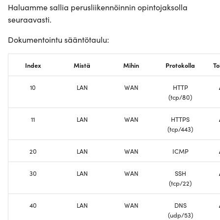
Haluamme sallia perusliikennöinnin opintojaksolla
seuraavasti.
Dokumentointu sääntötaulu:
Index
Mistä
Mihin
Protokolla
To
10
LAN
WAN
HTTP
(tcp/80)
11
LAN
WAN
HTTPS
(tcp/443)
20
LAN
WAN
ICMP
30
LAN
WAN
SSH
(tcp/22)
40
LAN
WAN
DNS
(udp/53)