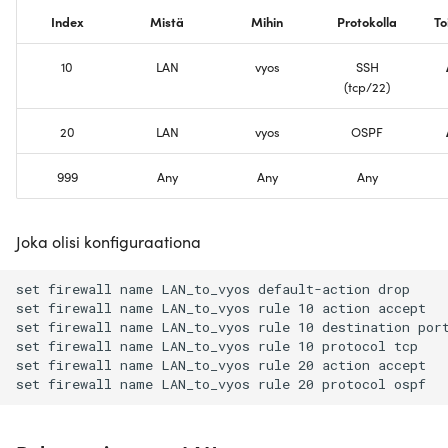
Index
Mistä
Mihin
Protokolla
To
10
LAN
vyos
SSH
(tcp/22)
20
LAN
vyos
OSPF
999
Any
Any
Any
Joka olisi konfiguraationa
set firewall name LAN_to_vyos default-action drop

set firewall name LAN_to_vyos rule 10 action accept

set firewall name LAN_to_vyos rule 10 destination port
set firewall name LAN_to_vyos rule 10 protocol tcp

set firewall name LAN_to_vyos rule 20 action accept
