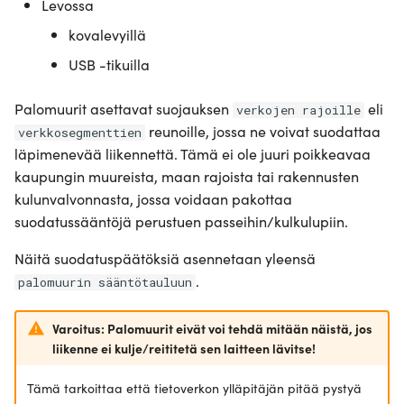
Levossa
kovalevyillä
USB -tikuilla
Palomuurit asettavat suojauksen
eli
verkojen rajoille
reunoille, jossa ne voivat suodattaa
verkkosegmenttien
läpimenevää liikennettä. Tämä ei ole juuri poikkeavaa
kaupungin muureista, maan rajoista tai rakennusten
kulunvalvonnasta, jossa voidaan pakottaa
suodatussääntöjä perustuen passeihin/kulkulupiin.
Näitä suodatuspäätöksiä asennetaan yleensä
.
palomuurin sääntötauluun
Varoitus: Palomuurit eivät voi tehdä mitään näistä, jos
liikenne ei kulje/reititetä sen laitteen lävitse!
Tämä tarkoittaa että tietoverkon ylläpitäjän pitää pystyä