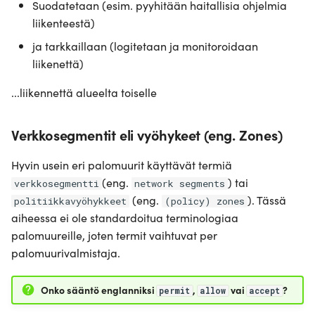
Suodatetaan (esim. pyyhitään haitallisia ohjelmia
liikenteestä)
ja tarkkaillaan (logitetaan ja monitoroidaan
liikenettä)
...liikennettä alueelta toiselle
Verkkosegmentit eli vyöhykeet (eng. Zones)
Hyvin usein eri palomuurit käyttävät termiä
(eng.
) tai
verkkosegmentti
network segments
(eng.
). Tässä
politiikkavyöhykkeet
(policy) zones
aiheessa ei ole standardoitua terminologiaa
palomuureille, joten termit vaihtuvat per
palomuurivalmistaja.
Onko sääntö englanniksi
,
vai
?
permit
allow
accept