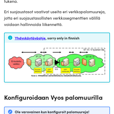
tukena.
Eri suojaustasot vaativat useita eri verkkopalomuureja,
jotta eri suojaustasollisten verkkosegmenttien välillä
voidaan hallinnoida liikennettä.
Yhdyskäytäväohje
, sorry only in finnish
Konfiguroidaan Vyos palomuurilla
Ole varovainen kun konfiguroit palomuureja!