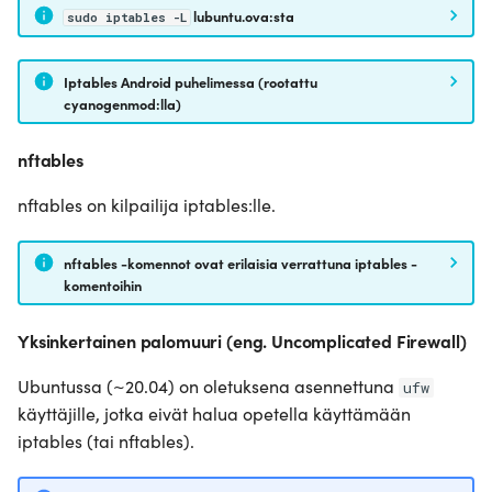
lubuntu.ova:sta
sudo iptables -L
Iptables Android puhelimessa (rootattu
cyanogenmod:lla)
nftables
nftables on kilpailija iptables:lle.
nftables -komennot ovat erilaisia verrattuna iptables -
komentoihin
Yksinkertainen palomuuri (eng. Uncomplicated Firewall)
Ubuntussa (~20.04) on oletuksena asennettuna
ufw
käyttäjille, jotka eivät halua opetella käyttämään
iptables (tai nftables).