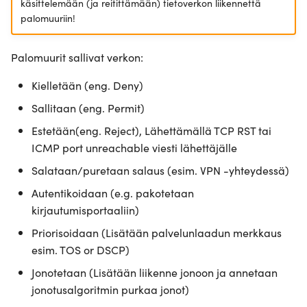
käsittelemään (ja reitittämään) tietoverkon liikennettä
palomuuriin!
Palomuurit sallivat verkon:
Kielletään (eng. Deny)
Sallitaan (eng. Permit)
Estetään(eng. Reject), Lähettämällä TCP RST tai
ICMP port unreachable viesti lähettäjälle
Salataan/puretaan salaus (esim. VPN -yhteydessä)
Autentikoidaan (e.g. pakotetaan
kirjautumisportaaliin)
Priorisoidaan (Lisätään palvelunlaadun merkkaus
esim. TOS or DSCP)
Jonotetaan (Lisätään liikenne jonoon ja annetaan
jonotusalgoritmin purkaa jonot)