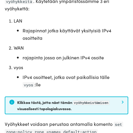
. Käytetään ympäristössämme 3 eri
vyöhykkeitä
vyöhykettä:
LAN
Rajapinnat jotka käyttävät yksityisiä IPv4
osoitteita
WAN
rajapinta jossa on julkinen IPv4 osoite
vyos
IPv4 osoitteet, jotka ovat paikallisia tälle
:lle
vyos
Klikkaa tästä, jotta näet tämän
vyöhykkeistämisen
visuaalisesti
topologiakuvassa.
Vyöhykkeet voidaan perustaa antamalla komento
set
zone-policy zone <name> default-action