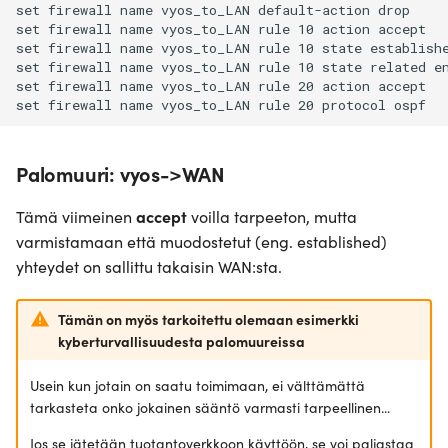
set firewall name vyos_to_LAN default-action drop

set firewall name vyos_to_LAN rule 10 action accept

set firewall name vyos_to_LAN rule 10 state establishe
set firewall name vyos_to_LAN rule 10 state related en
set firewall name vyos_to_LAN rule 20 action accept

Palomuuri: vyos->WAN
Tämä viimeinen
accept
voilla tarpeeton, mutta
varmistamaan että muodostetut (eng. established)
yhteydet on sallittu takaisin WAN:sta.
Tämän on myös tarkoitettu olemaan esimerkki
kyberturvallisuudesta palomuureissa
Usein kun jotain on saatu toimimaan, ei välttämättä
tarkasteta onko jokainen sääntö varmasti tarpeellinen...
Jos se jätetään tuotantoverkkoon käyttöön, se voi paljastaa