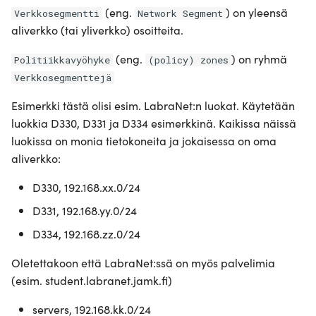
(eng.
) on yleensä
Verkkosegmentti
Network Segment
aliverkko (tai yliverkko) osoitteita.
(eng.
) on ryhmä
Politiikkavyöhyke
(policy) zones
Verkkosegmenttejä
Esimerkki tästä olisi esim. LabraNet:n luokat. Käytetään
luokkia D330, D331 ja D334 esimerkkinä. Kaikissa näissä
luokissa on monia tietokoneita ja jokaisessa on oma
aliverkko:
D330, 192.168.xx.0/24
D331, 192.168.yy.0/24
D334, 192.168.zz.0/24
Oletettakoon että LabraNet:ssä on myös palvelimia
(esim. student.labranet.jamk.fi)
servers, 192.168.kk.0/24