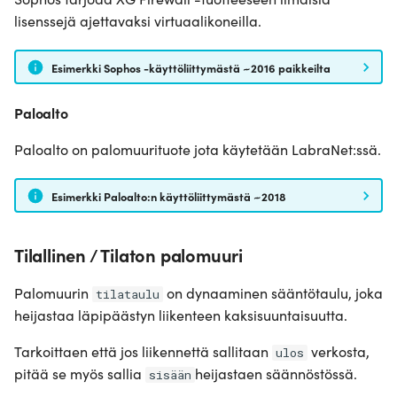
lisenssejä ajettavaksi virtuaalikoneilla.
Esimerkki Sophos -käyttöliittymästä ~2016 paikkeilta
Paloalto
Paloalto on palomuurituote jota käytetään LabraNet:ssä.
Esimerkki Paloalto:n käyttöliittymästä ~2018
Tilallinen / Tilaton palomuuri
Palomuurin
on dynaaminen sääntötaulu, joka
tilataulu
heijastaa läpipäästyn liikenteen kaksisuuntaisuutta.
Tarkoittaen että jos liikennettä sallitaan
verkosta,
ulos
pitää se myös sallia
heijastaen säännöstössä.
sisään