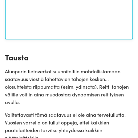
osa 1 - Ethernet, Spanning-
Tree
Fyysinen osuus
Silmukan havaitseminen,
Konfiguroi STP
osa 2 - IPv4, Reititys
Konfiguroi OSPF
Verkon segmentointi ja
palomuurit
Konfiguroi Palomuurit
Tausta
IPv4 NAT osoitteenmuunnos
Konfiguroi NAT
Alunperin tietoverkot suunniteltiin mahdollistamaan
saatavuus viestiä lähettävien tahojen kesken...
TCP, UDP ja verkon
Mitataan TCP ja UDP
olosuhteista riippumatta (esim. ydinsota). Reitti tahojen
konfiguraation hallinta (SSH,
välille voitiin aina muodostaa dynaamisen reitityksen
HTTP)
Verkon konfiguraation
avulla.
hallinta
Palvelimet, Päätelaitteet ja
Valitettavasti tämä saatavuus ei ole aina tervetullutta.
WLANit
Vuosien varrella on tullut oppeja, ettei kaikkien
Konfiguroidaan Apache
resurssien jakoon
päätelaitteiden tarvitse yhteydessä kaikkiin
DNS nimipalvelujärjestelmä
päätelaitteisiin.