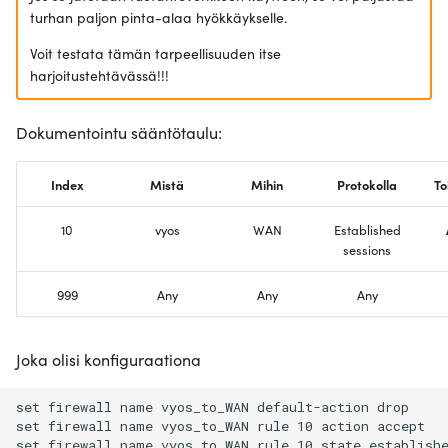
turhan paljon pinta-alaa hyökkäykselle.
Voit testata tämän tarpeellisuuden itse
harjoitustehtävässä!!!
Dokumentointu sääntötaulu:
Index
Mistä
Mihin
Protokolla
To
10
vyos
WAN
Established
sessions
999
Any
Any
Any
Joka olisi konfiguraationa
set firewall name vyos_to_WAN default-action drop

set firewall name vyos_to_WAN rule 10 action accept

set firewall name vyos_to_WAN rule 10 state establishe