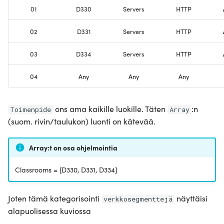
01
D330
Servers
HTTP
02
D331
Servers
HTTP
03
D334
Servers
HTTP
04
Any
Any
Any
ons ama kaikille luokille. Täten
:n
Toimenpide
Array
(suom. rivin/taulukon) luonti on kätevää.
Array:t on osa ohjelmointia
Classrooms = [D330, D331, D334]
Joten tämä kategorisointi
näyttäisi
verkkosegmenttejä
alapuolisessa kuviossa