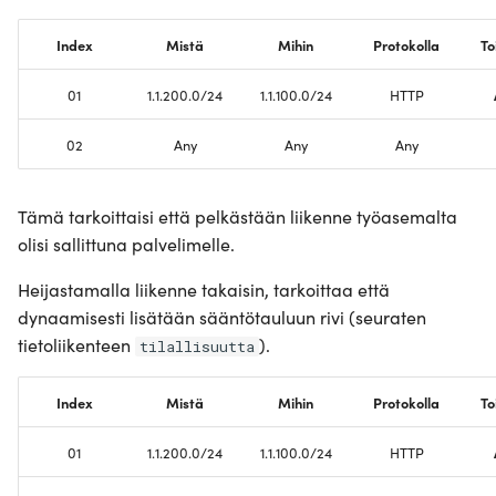
Index
Mistä
Mihin
Protokolla
To
01
1.1.200.0/24
1.1.100.0/24
HTTP
02
Any
Any
Any
Tämä tarkoittaisi että pelkästään liikenne työasemalta
olisi sallittuna palvelimelle.
Heijastamalla liikenne takaisin, tarkoittaa että
dynaamisesti lisätään sääntötauluun rivi (seuraten
tietoliikenteen
).
tilallisuutta
Index
Mistä
Mihin
Protokolla
To
01
1.1.200.0/24
1.1.100.0/24
HTTP