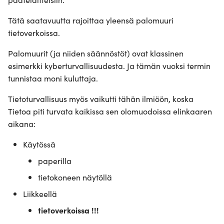
Luodaan langatonta
Tätä saatavuutta rajoittaa yleensä palomuuri
IPv6 osoitteet
yhteydellisyyttä
tietoverkoissa.
Border Gateway Protocol
Konfiguroi DNS
Palomuurit (ja niiden säännöstöt) ovat klassinen
toiminnallisutta
esimerkki kyberturvallisuudesta. Ja tämän vuoksi termin
Koe
tunnistaa moni kuluttaja.
Tehdään verkosta Dual-
Stack
Tietoturvallisuus myös vaikutti tähän ilmiöön, koska
Tietoa piti turvata kaikissa sen olomuodoissa elinkaaren
Tervetuloa Internettiin
aikana:
Käytössä
Opintojaksopalaute
paperilla
tietokoneen näytöllä
Liikkeellä
tietoverkoissa !!!