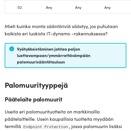
02
Any
Any
Any
Mieti kuinka monta sääntöriviä säästyy, jos puhutaan
kaikista eri luokista IT-dynamo -rakennuksessa?
Vyöhykkeistäminen johtaa paljon
luettavampaan/ymmärrettävämpään
palomuurisääntötauluun
Palomuurityyppejä
Päätelaite palomuurit
Useita eri palomuurituotteita on markkinoilla
päätelaitteille. Usein kaupallisia tuotteita myydään
termillä
, jossa palomuurin lisäksi
Endpoint Protection