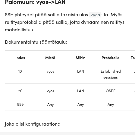
Palomuuri: vyos->LAN
SSH yhteydet pitää sallia takaisin ulos
:lta. Myös
vyos
reititysprotokolla pitää sallia, jotta dynaaminen reititys
mahdollistuu.
Dokumentointu sääntötaulu:
Index
Mistä
Mihin
Protokolla
To
10
vyos
LAN
Established
sessions
20
vyos
LAN
OSPF
999
Any
Any
Any
Joka olisi konfiguraationa