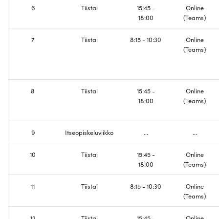
6
Tiistai
15:45 -
Online
Luodaan langatonta
18:00
(Teams)
IPv6 osoitteet
yhteydellisyyttä
7
Tiistai
8:15 - 10:30
Online
Border Gateway Protocol
Konfiguroi DNS
(Teams)
toiminnallisutta
Koe
Tehdään verkosta Dual-
8
Tiistai
15:45 -
Online
Stack
18:00
(Teams)
Tervetuloa Internettiin
9
Itseopiskeluviikko
...
...
Opintojaksopalaute
10
Tiistai
15:45 -
Online
18:00
(Teams)
11
Tiistai
8:15 - 10:30
Online
(Teams)
12
Tiistai
15:45 -
Online