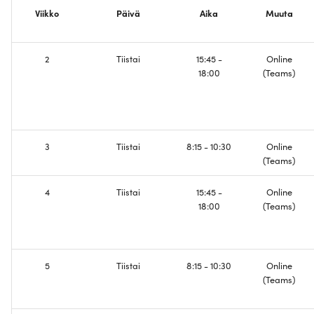
osa 1 - Ethernet, Spanning-
Viikko
Päivä
Aika
Muuta
Tree
Fyysinen osuus
Silmukan havaitseminen,
Konfiguroi STP
2
Tiistai
15:45 -
Online
osa 2 - IPv4, Reititys
18:00
(Teams)
Konfiguroi OSPF
Verkon segmentointi ja
palomuurit
Konfiguroi Palomuurit
3
Tiistai
8:15 - 10:30
Online
IPv4 NAT osoitteenmuunnos
Konfiguroi NAT
(Teams)
TCP, UDP ja verkon
Mitataan TCP ja UDP
4
Tiistai
15:45 -
Online
18:00
(Teams)
konfiguraation hallinta (SSH,
HTTP)
Verkon konfiguraation
hallinta
Palvelimet, Päätelaitteet ja
5
Tiistai
8:15 - 10:30
Online
WLANit
Konfiguroidaan Apache
(Teams)
resurssien jakoon
DNS nimipalvelujärjestelmä