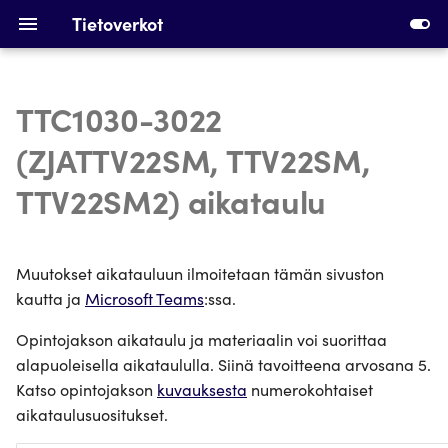
Tietoverkot
TTC1030-3022
Johdatus tietoverkkoihin
Vaaditut asennukset
(ZJATTV22SM, TTV22SM,
Ethernet, Kytkentä and
Ensimmäisen
TTV22SM2) aikataulu
VLANit
virtuaalikoneen tekeminen
IPv4 osoitteet, aliverkot and
Ensimmäiset kytkimet
Muutokset aikatauluun ilmoitetaan tämän sivuston
ARP
kautta ja
Microsoft Teams
:ssa.
Aliverkkojen laskenta
DHCP ja staattinen reititys
Opintojakson aikataulu ja materiaalin voi suorittaa
Laitteiden osoitteistaminen
alapuoleisella aikataululla. Siinä tavoitteena arvosana 5.
Laitteet ja kaapelointi
Katso opintojakson
kuvauksesta
numerokohtaiset
DHCP konfigurointi ja
aikataulusuositukset.
Silmukan havaitseminen,
staattinen reititys